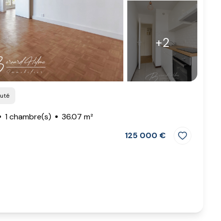
+2
auté
1 chambre(s)
36.07 m²
125 000 €