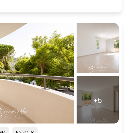
+5
vité
Nouveauté