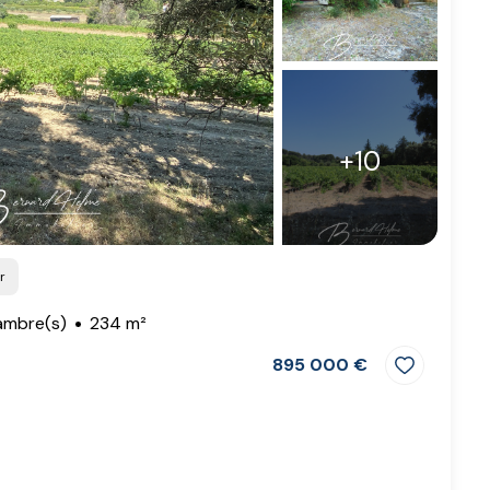
+10
r
ambre(s)
234 m²
895 000 €