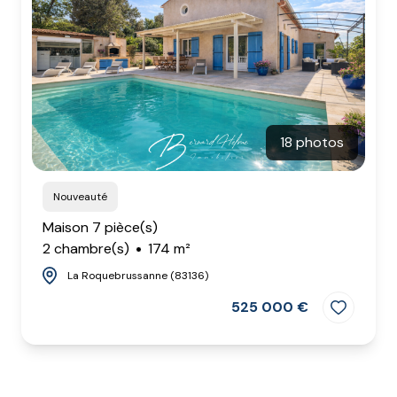
agence
estimation
18 photos
Nouveauté
Maison 7 pièce(s)
2 chambre(s)
174 m²
La Roquebrussanne (83136)
525 000 €