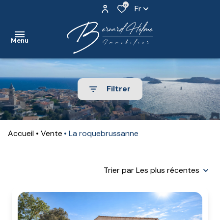
0
Fr
Menu
accueil
Filtrer
nos
biens
Accueil
Vente
La roquebrussanne
nos
biens
vendus
Trier par Les plus récentes
contact
notre