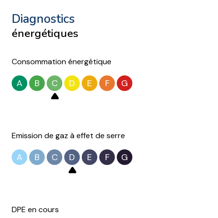
diagnostics
énergétiques
Consommation énergétique
A
B
C
D
E
F
G
Emission de gaz à effet de serre
A
B
C
D
E
F
G
DPE en cours