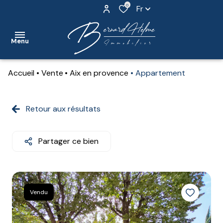
0
Fr
Menu
Accueil
Vente
Aix en provence
Appartement
accueil
nos
Retour aux résultats
biens
nos
Partager ce bien
biens
vendus
contact
Vendu
notre