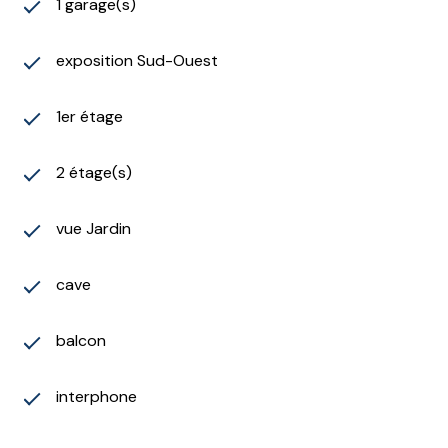
proximité, tout comme les transports (bus - gare
1 garage(s)
SNCF) et axes autoroutiers.
Nombre Lot d'habitation: 5 lots
exposition Sud-Ouest
Vous êtes intéressé par ce bien, n'attendez plus une
minute et contactez Loic Pilate au 0637220026 ou
1er étage
sur pilateloic.immo@gmail.com.
Les plans extérieurs en 3D (cf : photos) restent une
éventuelle proposition d'aménagement de votre futur
2 étage(s)
jardin, à voir avec le futur règlement de copropriété.
Les informations sur les risques auxquels ce bien est
vue Jardin
exposé sont disponibles sur le site géorisques :
www.géorisques.gouv.fr.
cave
Les informations sur les risques auxquels ce bien est
exposé sont disponibles sur le site
Géorisques
balcon
interphone