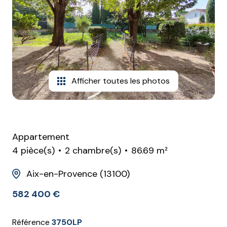
agence
estimation
Afficher toutes les photos
Appartement
4 pièce(s)
2 chambre(s)
86.69 m²
Aix-en-Provence (13100)
582 400 €
Référence
3750LP