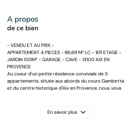
a propos
de ce bien
- VENDU ET AU PRIX -
APPARTEMENT 4 PIECES - 86,69 M² LC - 1ER ETAGE -
JARDIN 100M² - GARAGE - CAVE - 13100 AIX EN
PROVENCE
Au coeur d'un petite résidence conviviale de 5
appartements, située aux abords du cours Gambetta
et du centre historique d'Aix en Provence, nous vous
proposons à la vente ce bel appartement de 4 pièces.
Offrant une superficie de 86,69 m² Lc, ce bien
s'agence autour d'une belle entrée avec placard. Vous
En savoir plus
pourrez trouver pour la partie jour, un grand salon-
séjour de 30 m² avec vue sur le jardin et une cuisine
aménagée séparée.