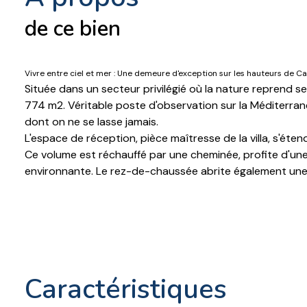
de ce bien
Vivre entre ciel et mer : Une demeure d'exception sur les hauteurs de Ca
Située dans un secteur privilégié où la nature reprend s
774 m2. Véritable poste d'observation sur la Méditerra
dont on ne se lasse jamais.
L'espace de réception, pièce maîtresse de la villa, s'éten
Ce volume est réchauffé par une cheminée, profite d'une l
environnante. Le rez-de-chaussée abrite également une 
A l'étage la partie nuit a été conçue pour le confort d'u
de bains. Une salle d'eau indépendante et divers rangem
En complément, un studio indépendant de 20 m2 permet 
Le jardin, traité comme un écrin de verdure sauvage et a
mer, constitue le point d'orgue des journées d'été.
Cette propriété représente une opportunité rare de poss
caractéristiques
Les informations sur les risques auxquels ce bien est ex
Contact Cédric METOT 06 29 76 25 24