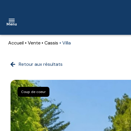
Menu
Accueil
Vente
Cassis
Villa
accueil
nos
Retour aux résultats
biens
nos
biens
Coup de coeur
vendus
contact
notre