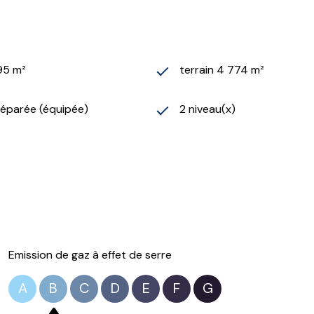
95 m²
terrain 4 774 m²
séparée (équipée)
2 niveau(x)
Emission de gaz à effet de serre
A
B
C
D
E
F
G