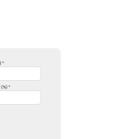
 *
 (%) *