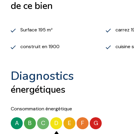
de ce bien
Surface 195 m²
carrez 1
construit en 1900
cuisine 
diagnostics
énergétiques
Consommation énergétique
A
B
C
D
E
F
G