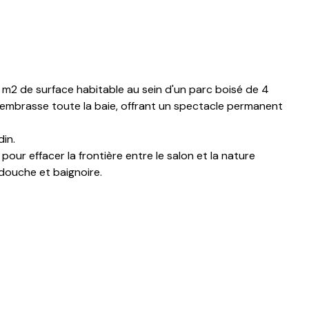
5 m2 de surface habitable au sein d'un parc boisé de 4
 embrasse toute la baie, offrant un spectacle permanent
din.
our effacer la frontière entre le salon et la nature
douche et baignoire.
ite supplémentaire avec son propre dressing et sa salle
n.
se. Cet espace de détente, idéalement exposé face à la
et l'une des plus belles vues de la région.