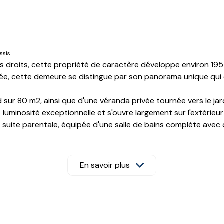
ssis
es droits, cette propriété de caractère développe environ 19
née, cette demeure se distingue par son panorama unique qui
d sur 80 m2, ainsi que d'une véranda privée tournée vers le jar
uminosité exceptionnelle et s'ouvre largement sur l'extérieur p
suite parentale, équipée d'une salle de bains complète avec 
ne famille. Elle propose trois chambres agréables, dont une su
ents intégrés complètent ce niveau fonctionnel.
de recevoir des proches ou du personnel en toute discrétio
En savoir plus
paisant, accueille une piscine de belle taille et son pool-hou
éder un domaine privé alliant volumes généreux, calme absolu 
posé sont sur le site géorisques : www.georisques.gouv.fr -