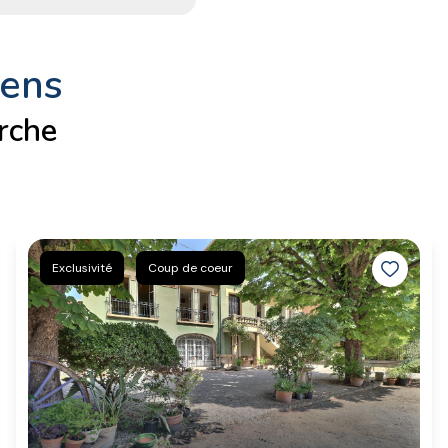
iens
rche
Exclusivité
Coup de coeur