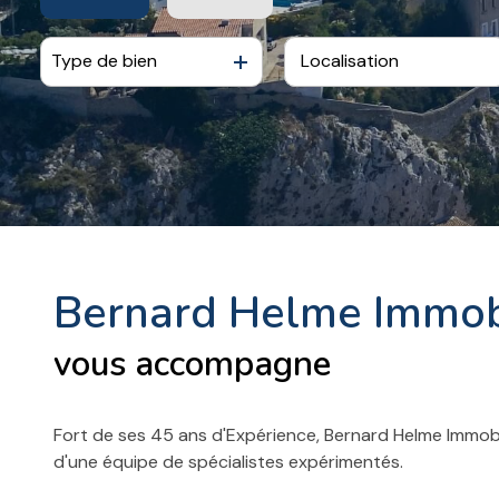
agence
estimation
Type de bien
De l'ancien
Bernard Helme Immob
vous accompagne
Fort de ses 45 ans d'Expérience, Bernard Helme Immob
d'une équipe de spécialistes expérimentés.