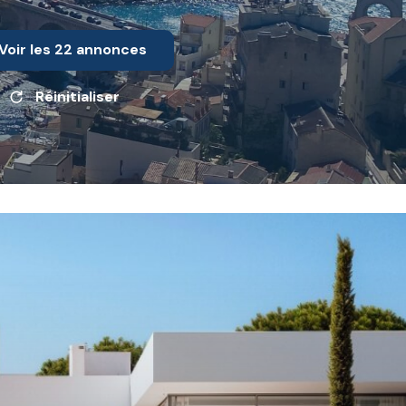
Voir les
22
annonces
Réinitialiser