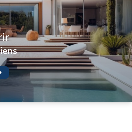
ir
biens