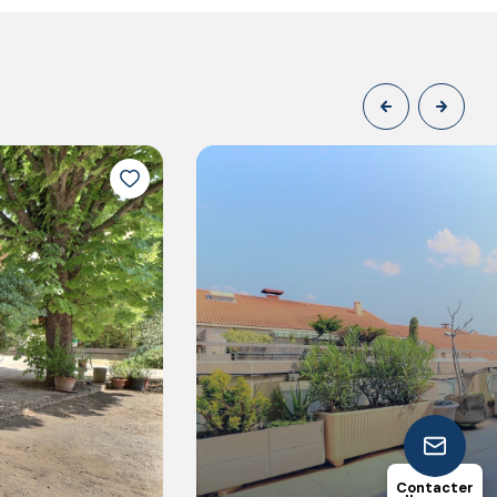
4
157.83
chambre(s)
m²
Contacter