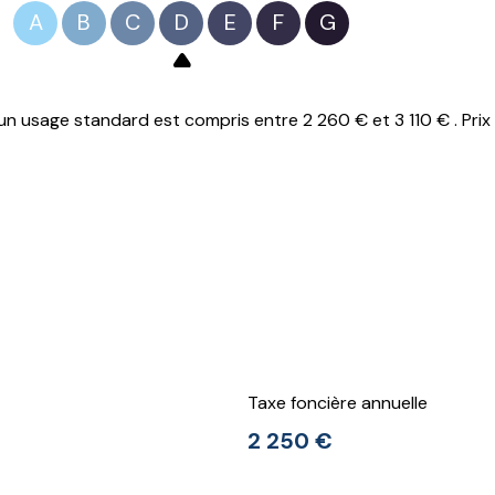
A
B
C
D
E
F
G
n usage standard est compris entre 2 260 € et 3 110 € . Prix
Taxe foncière annuelle
2 250 €