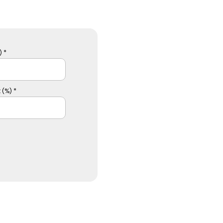
 *
 (%) *