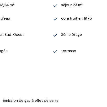
03,24 m²
séjour 23 m²
) d'eau
construit en 1975
ion Sud-Ouest
3ème étage
agée
terrasse
Emission de gaz à effet de serre