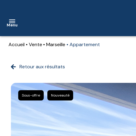
Menu
Accueil
Vente
Marseille
Appartement
accueil
nos
Retour aux résultats
biens
nos
biens
Sous-offre
Nouveauté
vendus
contact
notre