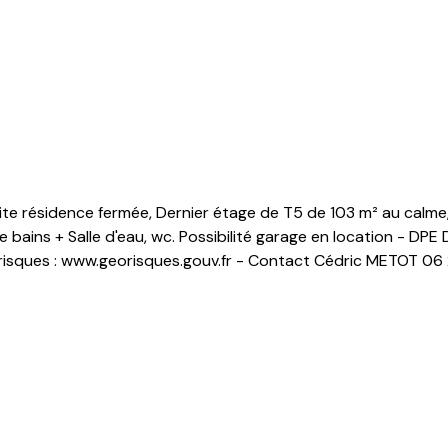
te résidence fermée, Dernier étage de T5 de 103 m² au calme,
 bains + Salle d'eau, wc. Possibilité garage en location - DPE
éorisques : www.georisques.gouv.fr - Contact Cédric METOT 06