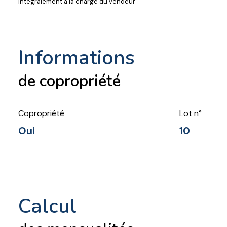
intégralement à la charge du vendeur
informations
de copropriété
Copropriété
Lot n°
Oui
10
calcul