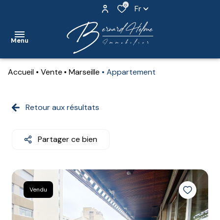
0
Fr
Menu
Accueil
Vente
Marseille
Appartement
accueil
nos
Retour aux résultats
biens
nos
Partager ce bien
biens
vendus
contact
Vendu
notre