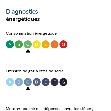
cuisine américaine (équipée)
diagnostics
énergétiques
Chauffage collectif : au sol (gaz)
Consommation énergétique
exposition Sud-Est
A
B
C
D
E
F
G
2ème étage
7 étage(s)
Emission de gaz à effet de serre
ascenseur
A
B
C
D
E
F
G
vue cour et rue
cave
Montant estimé des dépenses annuelles d'énergie