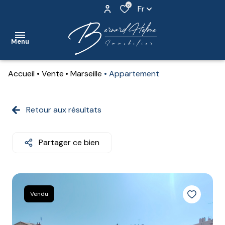
0
Fr
Menu
Accueil
Vente
Marseille
Appartement
accueil
nos
Retour aux résultats
biens
nos
Partager ce bien
biens
vendus
contact
Vendu
notre