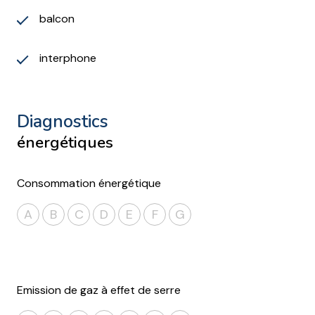
balcon
interphone
diagnostics
énergétiques
Consommation énergétique
A
B
C
D
E
F
G
Emission de gaz à effet de serre